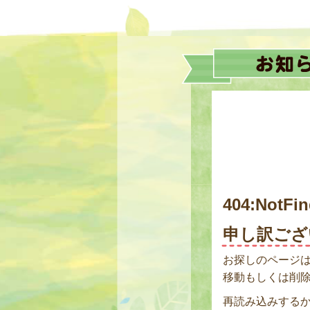
404:NotFi
申し訳ござ
お探しのページ
移動もしくは削
再読み込みする